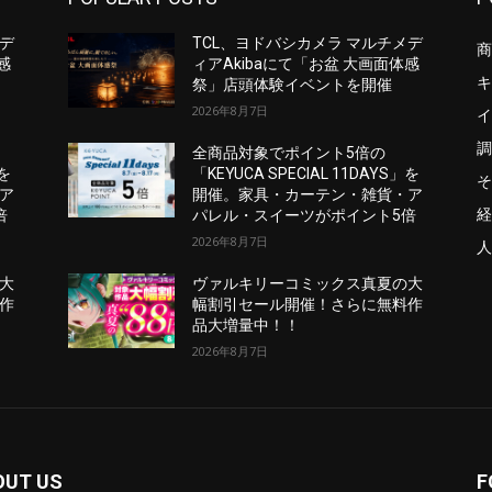
メデ
TCL、ヨドバシカメラ マルチメデ
商
感
ィアAkibaにて「お盆 大画面体感
キ
祭」店頭体験イベントを開催
2026年8月7日
イ
調
全商品対象でポイント5倍の
」を
「KEYUCA SPECIAL 11DAYS」を
そ
ア
開催。家具・カーテン・雑貨・ア
経
倍
パレル・スイーツがポイント5倍
2026年8月7日
人
大
ヴァルキリーコミックス真夏の大
作
幅割引セール開催！さらに無料作
品大増量中！！
2026年8月7日
OUT US
F