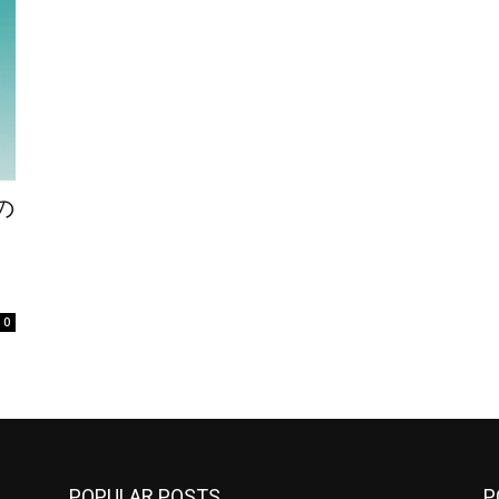
の
0
POPULAR POSTS
P