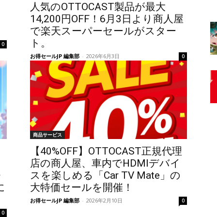
人気のOTTOCAST製品が最大
14,200円OFF！6月3日より商人屋
で楽天スーパーセールがスター
ト。
0
お得セールJP 編集部
-
2026年6月3日
0
商品サービス
【40%OFF】OTTOCAST正規代理
店の商人屋、車内でHDMIデバイ
・
スを楽しめる「Car TV Mate」の
に
大特価セールを開催！
お得セールJP 編集部
-
2026年2月10日
0
0