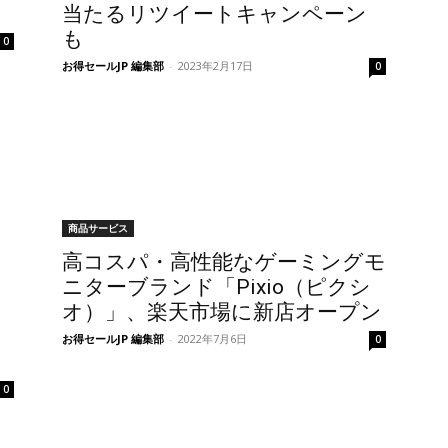
当たるリツイートキャンペーン
も
0
お得セールJP 編集部
-
2023年2月17日
0
商品サービス
高コスパ・高性能なゲーミングモ
ニターブランド「Pixio（ピクシ
オ）」、楽天市場に新店オープン
お得セールJP 編集部
-
2022年7月6日
0
0