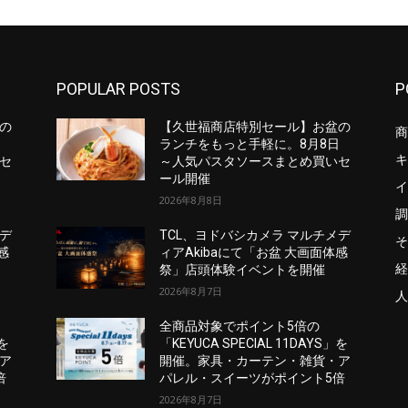
POPULAR POSTS
P
の
【久世福商店特別セール】お盆の
商
日
ランチをもっと手軽に。8月8日
キ
セ
～人気パスタソースまとめ買いセ
ール開催
イ
2026年8月8日
調
メデ
TCL、ヨドバシカメラ マルチメデ
そ
感
ィアAkibaにて「お盆 大画面体感
経
祭」店頭体験イベントを開催
2026年8月7日
人
全商品対象でポイント5倍の
」を
「KEYUCA SPECIAL 11DAYS」を
ア
開催。家具・カーテン・雑貨・ア
倍
パレル・スイーツがポイント5倍
2026年8月7日