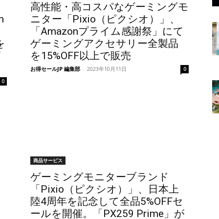
高性能・高コスパなゲーミングモ
n
ニター「Pixio（ピクシオ）」、
「Amazonプライム感謝祭」にて
を
ゲーミングアクセサリー全製品
F
を15%OFF以上で販売
お得セールJP 編集部
-
2023年10月11日
0
0
商品サービス
ゲーミングモニターブランド
、
「Pixio（ピクシオ）」、日本上
陸4周年を記念して全品5%OFFセ
ールを開催。「PX259 Prime」が