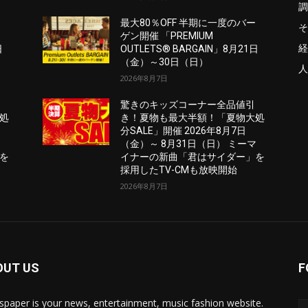
調
ー
最大80％OFF 半期に一度のバー
そ
ゲン開催 「PREMIUM
経
日
OUTLETS® BARGAIN」8月21日
（金）～30日（日）
人
2026年8月7日
驚きのキッズコーナー全品値引
処
き！夏物も最大半額！「夏物大処
分SALE」開催 2026年8月7日
マ
（金）～ 8月31日（日） ミーマ
を
イナーの新曲「君はサイダー」を
採用したTV-CMも放映開始
2026年8月7日
OUT US
F
paper is your news, entertainment, music fashion website.