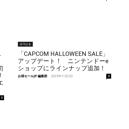
イベント
ス
「CAPCOM HALLOWEEN SALE」
アップデート！ ニンテンドーe
初
ショップにラインナップ追加！
リ
お得セールJP 編集部
-
2023年11月2日
0
エ
0