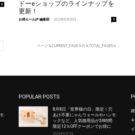
ドーeショップのラインナップを
0
更新！
お得セールJP 編集部
-
2023年8月30日
0
ページ％CURRENT_PAGE％の％TOTAL_PAGES％
POPULAR POSTS
P
穴
8月8日「世界猫の日」限定！穴
商
モ
あけ不要にゃんウォールやハンモ
キ
間
ックなど、人気猫用品が24時間
限定12％OFFクーポンでお得に
イ
2026年8月7日