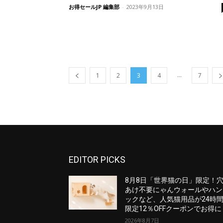
お得セールJP 編集部
-
2023年9月13日
...
1
2
3
4
7
EDITOR PICKS
8月8日「世界猫の日」限定！
あけ不要にゃんウォールやハン
ックなど、人気猫用品が24時
限定12％OFFクーポンでお得に
2026年8月7日