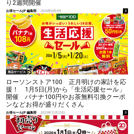
り2週間開催
お得セールJP 編集部
-
2026年6月3日
0
商品サービス
ローソンストア100 正月明けの家計を応
援！ 1月5日(月)から「生活応援セール」
開催 バナナ100円やお茶無料引換クーポ
ンなどお得が盛りだくさん
お得セールJP 編集部
-
2025年12月25日
0