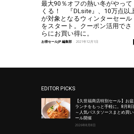
最大90％オフの熱い冬がやって
くる！ 『DLsite』、10万点以
が対象となるウィンターセール
をスタート。クーポン活用でさ
らにお買い得に。
お得セールJP 編集部
-
2021年12月1日
EDITOR PICKS
【久世福商店特別セール】お盆
ランチをもっと手軽に。8月8
～人気パスタソースまとめ買い
ール開催
2026年8月8日