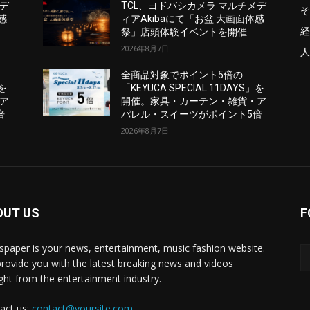
メデ
TCL、ヨドバシカメラ マルチメデ
そ
感
ィアAkibaにて「お盆 大画面体感
経
祭」店頭体験イベントを開催
2026年8月7日
人
全商品対象でポイント5倍の
」を
「KEYUCA SPECIAL 11DAYS」を
ア
開催。家具・カーテン・雑貨・ア
倍
パレル・スイーツがポイント5倍
2026年8月7日
OUT US
F
paper is your news, entertainment, music fashion website.
rovide you with the latest breaking news and videos
ight from the entertainment industry.
act us:
contact@yoursite.com