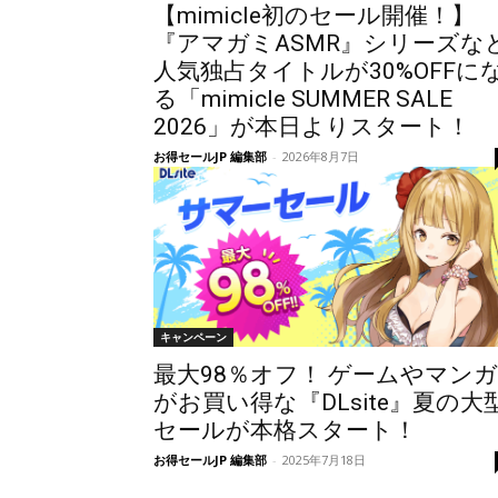
【mimicle初のセール開催！】
『アマガミASMR』シリーズな
人気独占タイトルが30%OFFに
る「mimicle SUMMER SALE
2026」が本日よりスタート！
お得セールJP 編集部
-
2026年8月7日
キャンペーン
最大98％オフ！ ゲームやマンガ
がお買い得な『DLsite』夏の大
セールが本格スタート！
お得セールJP 編集部
-
2025年7月18日