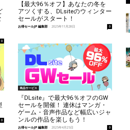
【最大96％オフ】あなたの冬を
ど
アツくする、DLsiteのウィンター
な
セールがスタート！
お得セールJP 編集部
-
2025年11月28日
0
0
商品サービス
『DLsite』で最大96％オフのGW
型
セールを開催！ 連休はマンガ・
ゲーム・音声作品など幅広いジャ
ンルの作品を楽しもう！
0
お得セールJP 編集部
-
2025年4月25日
0