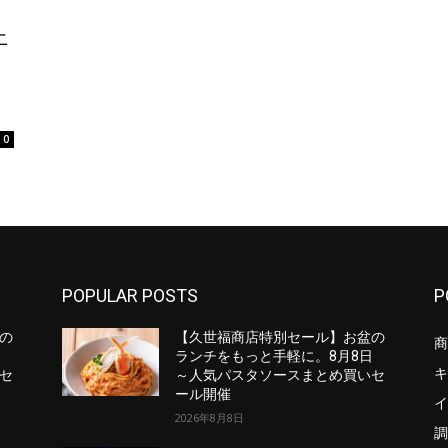
上
0
POPULAR POSTS
P
の
【久世福商店特別セール】お盆の
商
日
ランチをもっと手軽に。8月8日
キ
セ
～人気パスタソースまとめ買いセ
ール開催
イ
2026年8月8日
調