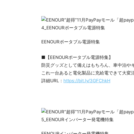
EENOURポータブル電源特集
■【EENOURポータブル電源特集】
防災グッズとして備えはもちろん、車中泊や
これ一台あると電化製品に充給電できて大変
詳細URL：
https://bit.ly/3GFChkH
EENOURインバーター発電機特集