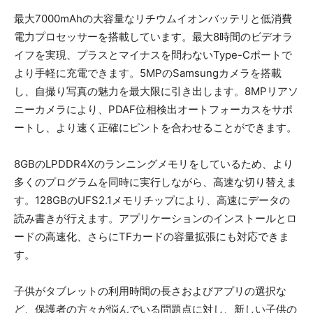
最大7000mAhの大容量なリチウムイオンバッテリと低消費
電力プロセッサーを搭載しています。最大8時間のビデオラ
イフを実現、プラスとマイナスを問わないType-Cポートで
より手軽に充電できます。5MPのSamsungカメラを搭載
し、自撮り写真の魅力を最大限に引き出します。8MPリアソ
ニーカメラにより、PDAF位相検出オートフォーカスをサポ
ートし、より速く正確にピントを合わせることができます。
8GBのLPDDR4Xのランニングメモリをしているため、より
多くのプログラムを同時に実行しながら、高速な切り替えま
す。128GBのUFS2.1メモリチップにより、高速にデータの
読み書きが行えます。アプリケーションのインストールとロ
ードの高速化、さらにTFカードの容量拡張にも対応できま
す。
子供がタブレットの利用時間の長さおよびアプリの選択な
ど、保護者の方々が悩んでいる問題点に対し、新しい子供の