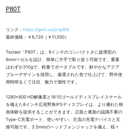
P80T
リンク：
https://geni.us/prtp80t
最終価格：￥8,720（￥11,500）
Teclast「P80T」は、8インチのコンパクトさに超薄型の
6mmベゼルを設計、簡単に片手で取り扱う可能です。重量
はわずか310gで、軽量でポータブルです。鮮やかなアクア
ブルーデザインを採用し、厳選された色で仕上げて、野外使
用時明るくて注目、魅力で個性です。
1280×800 HD解像度と16:10ゴールドディスプレイスケール
を備えた8インチ広視野角IPSディスプレイは、より優れた映
画体験を提供することができます。正面と裏面の認識不要の
Type-C充電ポート、使いやすい。主流の充電デバイスと互
換可能です。3.5mmのヘッドフォンジャックを備え、様々