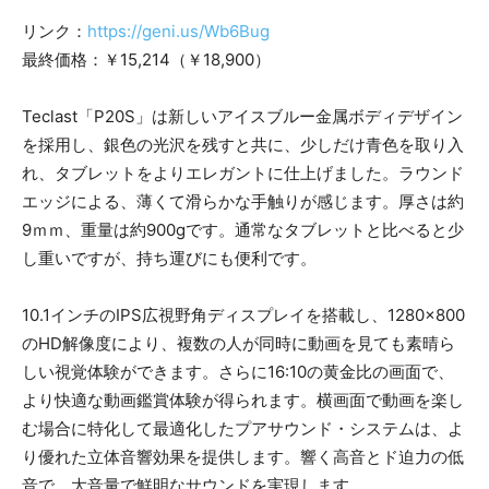
リンク：
https://geni.us/Wb6Bug
最終価格：￥15,214（￥18,900）
Teclast「P20S」は新しいアイスブルー金属ボディデザイン
を採用し、銀色の光沢を残すと共に、少しだけ青色を取り入
れ、タブレットをよりエレガントに仕上げました。ラウンド
エッジによる、薄くて滑らかな手触りが感じます。厚さは約
9ｍｍ、重量は約900gです。通常なタブレットと比べると少
し重いですが、持ち運びにも便利です。
10.1インチのIPS広視野角ディスプレイを搭載し、1280×800
のHD解像度により、複数の人が同時に動画を見ても素晴ら
しい視覚体験ができます。さらに16:10の黄金比の画面で、
より快適な動画鑑賞体験が得られます。横画面で動画を楽し
む場合に特化して最適化したプアサウンド・システムは、よ
り優れた立体音響効果を提供します。響く高音とド迫力の低
音で、大音量で鮮明なサウンドを実現します。