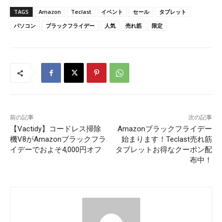
TAGS
Amazon
Teclast
イベント
セール
タブレット
パソコン
ブラックフライデー
人気
売れ筋
限定
前の記事
次の記事
【Vactidy】コードレス掃除
Amazonブラックフライデー
機V8がAmazonブラックフラ
始まります！Teclast売れ筋
イデーでおよそ4,000円オフ
タブレットお得なクーポン配
布中！