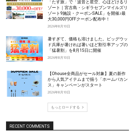
「たす旅」で「波音と星空、心ほどけるリ
ゾート｜宮古島・シギラセブンマイルズリ
ゾート9施設・クーポンSALE」を開催♪最
大30,000円OFFクーポン配布中！
2026年8月10日
暑すぎて、価格も溶けました。ビッグウッ
ド兵庫が暑ければ暑いほど割引率アップの
「猛暑割」を8月15日に開催
2026年8月10日
【Ohouse全商品がセール対象】夏の新作
から人気アイテムまで揃う「ホームバカン
ス」キャンペーンがスタート
2026年8月10日
もっとロードする
RECENT COMMENTS