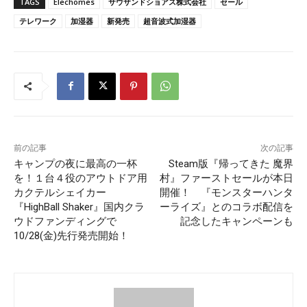
TAGS
Elechomes
サウザンドショアス株式会社
セール
テレワーク
加湿器
新発売
超音波式加湿器
前の記事
次の記事
キャンプの夜に最高の一杯
Steam版『帰ってきた 魔界
を！１台４役のアウトドア用
村』ファーストセールが本日
カクテルシェイカー
開催！ 『モンスターハンタ
『HighBall Shaker』国内クラ
ーライズ』とのコラボ配信を
ウドファンディングで
記念したキャンペーンも
10/28(金)先行発売開始！