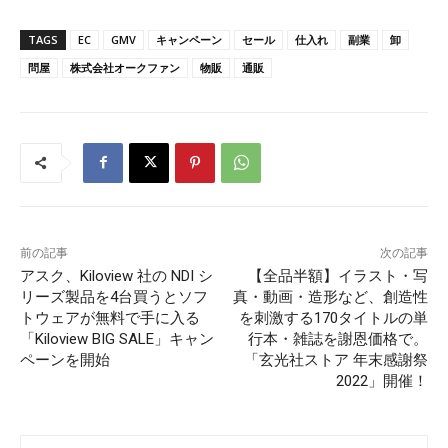
TAGS
EC
GMV
キャンペーン
セール
仕入れ
副業
卸
問屋
株式会社オークファン
物販
通販
前の記事
次の記事
アスク、Kiloview 社の NDI シ
【全品半額】イラスト・写
リーズ製品を4台買うとソフ
真・動画・造形など、創造性
トウェアが無料で手に入る
を刺激する170タイトルの単
「Kiloview BIG SALE」キャン
行本・雑誌を謝恩価格で。
ペーンを開始
「玄光社ストア 年末感謝祭
2022」開催！