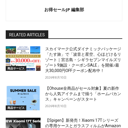
お得セールJP 編集部
RELATED ARTICLES
スカイマーク公式ダイナミックパッケージ
「たす旅」で「波音と星空、心ほどけるリ
ゾート｜宮古島・シギラセブンマイルズリ
ゾート9施設・クーポンSALE」を開催♪最
商品サービス
大30,000円OFFクーポン配布中！
2026年8月10日
【Ohouse全商品がセール対象】夏の新作
から人気アイテムまで揃う「ホームバカン
ス」キャンペーンがスタート
2026年8月10日
商品サービス
【Spigen】新発売！Xiaomi 17Tシリーズ
の専用ケースとガラスフィルムがAmazon