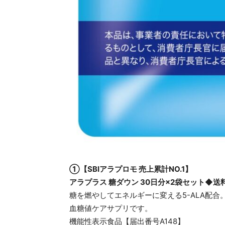
①【SBIアラプロモ 売上累計NO.1】
アラプラス 糖ダウン 30日分×2袋セット◆送
糖を燃やしてエネルギーに変える5-ALA配合
血糖値ケアサプリです。
機能性表示食品【届出番号A148】