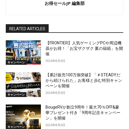
お得セールJP 編集部
RELATED ARTICLES
【FRONTIER】人気ゲーミングPCや周辺機
器がお得！「お宝ザクザク 夏の福箱」を開
催
2026年8月6日
キャンペーン
【累計販売100万個突破】「＃STEADYだ
から続けられた」お客様と歩む特別キャン
ペーンを開催
2026年8月6日
キャンペーン
BougeRVが創立9周年！最大70％OFF&豪
華プレゼント付き「9周年記念キャンペー
ン」を開催
2026年8月6日
キャンペーン