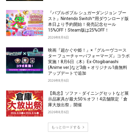
『バブルボブル シュガーダンジョン ブー
スト』Nintendo Switch™用ダウンロード版
本日より予約開始！発売記念セール
15%OFF！Steam版は25%OFF！
2026年8月6日
映画『超かぐや姫！』×『グルーヴコース
ター フューチャーパフォーマーズ』コラボ
実施！8月6日（木）Ex-Otogibanashi
(Anime ver.)など3曲＋オリジナル1曲無料
アップデートで追加
2026年8月6日
【島忠】ソファ・ダイニングセットなど展
示品家具が最大50％オフ！4店舗限定「倉
庫大放出祭」開催
2026年8月6日
もっとロードする