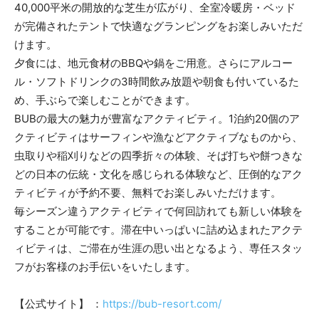
40,000平米の開放的な芝生が広がり、全室冷暖房・ベッド
が完備されたテントで快適なグランピングをお楽しみいただ
けます。
夕食には、地元食材のBBQや鍋をご用意。さらにアルコー
ル・ソフトドリンクの3時間飲み放題や朝食も付いているた
め、手ぶらで楽しむことができます。
BUBの最大の魅力が豊富なアクティビティ。1泊約20個のア
クティビティはサーフィンや漁などアクティブなものから、
虫取りや稲刈りなどの四季折々の体験、そば打ちや餅つきな
どの日本の伝統・文化を感じられる体験など、圧倒的なアク
ティビティが予約不要、無料でお楽しみいただけます。
毎シーズン違うアクティビティで何回訪れても新しい体験を
することが可能です。滞在中いっぱいに詰め込まれたアクテ
ィビティは、ご滞在が生涯の思い出となるよう、専任スタッ
フがお客様のお手伝いをいたします。
【公式サイト】 ：
https://bub-resort.com/