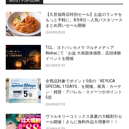
MOST POPULAR
【久世福商店特別セール】お盆のランチを
もっと手軽に。8月8日～人気パスタソース
まとめ買いセール開催
2026年8月8日
TCL、ヨドバシカメラ マルチメディア
Akibaにて「お盆 大画面体感祭」店頭体験
イベントを開催
2026年8月7日
全商品対象でポイント5倍の「KEYUCA
SPECIAL 11DAYS」を開催。家具・カーテ
ン・雑貨・アパレル・スイーツがポイント
5倍
2026年8月7日
ヴァルキリーコミックス真夏の大幅割引セ
ール開催！さらに無料作品大増量中！！
2026年8月7日