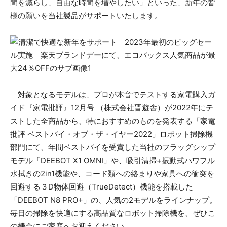
間を減らし、自由な時間を増やしたい」といった、新年の皆
様の願いを当社製品がサポートいたします。
対象となるモデルは、プロが本音でテストする家電購入ガ
イド『家電批評』12月号 （株式会社晋遊舎）が2022年にテ
ストした全商品から、特におすすめのものを発表する「家電
批評 ベストバイ・オブ・ザ・イヤー2022」ロボット掃除機
部門にて、年間ベストバイを受賞した当社のフラッグシップ
モデル「DEEBOT X1 OMNI」や、吸引清掃+振動式パワフル
水拭きの2in1機能や、コード類への絡まりや家具への衝突を
回避する３D物体回避（TrueDetect）機能を搭載した
「DEEBOT N8 PRO+」の、人気の2モデルをラインナップ。
毎日の掃除を快適にする高品質なロボット掃除機を、ぜひこ
の機会にご家庭へお迎えください。