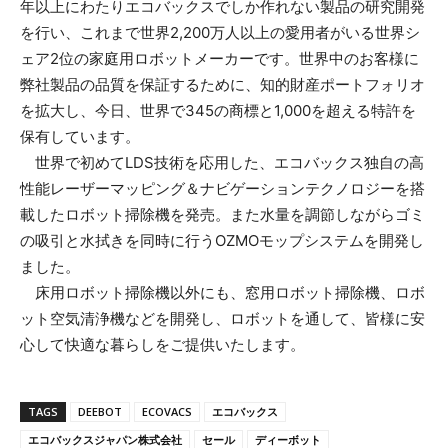
年以上にわたりエコバックスでしか作れない製品の研究開発
を行い、これまで世界2,200万人以上の愛用者がいる世界シ
ェア2位の家庭用ロボットメーカーです。世界中のお客様に
弊社製品の品質を保証するために、知的財産ポートフォリオ
を拡大し、今日、世界で345の商標と1,000を超える特許を
保有しています。
世界で初めてLDS技術を応用した、エコバックス独自の高
性能レーザーマッピング＆ナビゲーションテクノロジーを搭
載したロボット掃除機を発売。また水量を調節しながらゴミ
の吸引と水拭きを同時に行うOZMOモップシステムを開発し
ました。
床用ロボット掃除機以外にも、窓用ロボット掃除機、ロボ
ット空気清浄機などを開発し、ロボットを通して、皆様に安
心して快適な暮らしをご提供いたします。
TAGS
DEEBOT
ECOVACS
エコバックス
エコバックスジャパン株式会社
セール
ディーボット