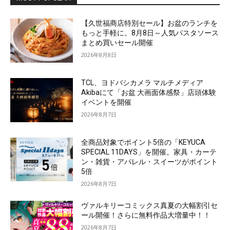
【久世福商店特別セール】お盆のランチを
もっと手軽に。8月8日～人気パスタソース
まとめ買いセール開催
2026年8月8日
TCL、ヨドバシカメラ マルチメディア
Akibaにて「お盆 大画面体感祭」店頭体験
イベントを開催
2026年8月7日
全商品対象でポイント5倍の「KEYUCA
SPECIAL 11DAYS」を開催。家具・カーテ
ン・雑貨・アパレル・スイーツがポイント
5倍
2026年8月7日
ヴァルキリーコミックス真夏の大幅割引セ
ール開催！さらに無料作品大増量中！！
2026年8月7日