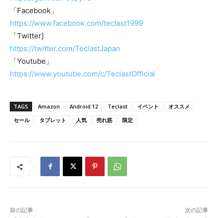
「Facebook」
https://www.facebook.com/teclast1999
「Twitter]
https://twitter.com/TeclastJapan
「Youtube」
https://www.youtube.com/c/TeclastOfficial
TAGS
Amazon
Android 12
Teclast
イベント
オススメ
セール
タブレット
人気
売れ筋
限定
前の記事
次の記事