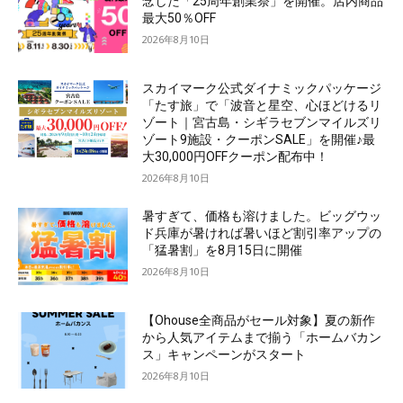
念した「25周年創業祭」を開催。店内商品
最大50％OFF
2026年8月10日
スカイマーク公式ダイナミックパッケージ
「たす旅」で「波音と星空、心ほどけるリ
ゾート｜宮古島・シギラセブンマイルズリ
ゾート9施設・クーポンSALE」を開催♪最
大30,000円OFFクーポン配布中！
2026年8月10日
暑すぎて、価格も溶けました。ビッグウッ
ド兵庫が暑ければ暑いほど割引率アップの
「猛暑割」を8月15日に開催
2026年8月10日
【Ohouse全商品がセール対象】夏の新作
から人気アイテムまで揃う「ホームバカン
ス」キャンペーンがスタート
2026年8月10日