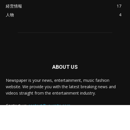
経営情報
17
人物
4
ABOUT US
Newspaper is your news, entertainment, music fashion
website. We provide you with the latest breaking news and
videos straight from the entertainment industry.
Contact us:
contact@yoursite.com
FOLLOW US