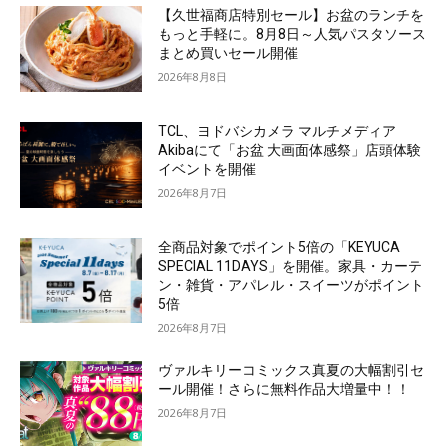
【久世福商店特別セール】お盆のランチを
もっと手軽に。8月8日～人気パスタソース
まとめ買いセール開催
2026年8月8日
TCL、ヨドバシカメラ マルチメディア
Akibaにて「お盆 大画面体感祭」店頭体験
イベントを開催
2026年8月7日
全商品対象でポイント5倍の「KEYUCA
SPECIAL 11DAYS」を開催。家具・カーテ
ン・雑貨・アパレル・スイーツがポイント
5倍
2026年8月7日
ヴァルキリーコミックス真夏の大幅割引セ
ール開催！さらに無料作品大増量中！！
2026年8月7日