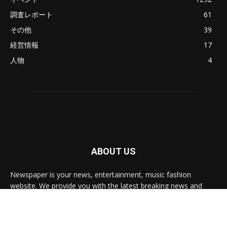
調査レポート
61
その他
39
経営情報
17
人物
4
ABOUT US
Newspaper is your news, entertainment, music fashion
website. We provide you with the latest breaking news and
videos straight from the entertainment industry.
Contact us:
contact@yoursite.com