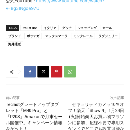
公式YouTube :
https://www.youtube.com/watch?
v=8g3INgde97U
TAGS
italist Inc.
イタリア
グッチ
ショッピング
セール
ブランド
ボッテガ
マックスマーラ
モックレール
ラグジュリー
海外通販
前の記事
次の記事
Teclastグレードアップタブ
セキュリティカメラ10％オ
レット「M40 Pro」と
フ！楽天「Show !t」1月24日
「P20S」Amazonで月末セー
(火)開始楽天お買い物マラソ
ル開催中。キャンペーン情報
ンに参加、配線不要で専用ス
をゲット！
タンドでどこでも設置可能な