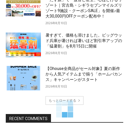
ゾート｜宮古島・シギラセブンマイルズリ
ゾート9施設・クーポンSALE」を開催♪最
大30,000円OFFクーポン配布中！
2026年8月10日
暑すぎて、価格も溶けました。ビッグウッ
ド兵庫が暑ければ暑いほど割引率アップの
「猛暑割」を8月15日に開催
2026年8月10日
【Ohouse全商品がセール対象】夏の新作
から人気アイテムまで揃う「ホームバカン
ス」キャンペーンがスタート
2026年8月10日
もっとロードする
RECENT COMMENTS