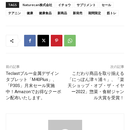
TAGS
Naturecan株式会社
イチョウ
サプリメント
セール
テアニン
健康
健康食品
新商品
新発売
期間限定
筋トレ
前の記事
次の記事
Teclastブルー金属デザイン
こだわり商品を取り揃える
タブレット「M40Plus」、
「にっぽん津々浦々」、「楽
「P30S」月末セール実施
天ショップ・オブ・ザ・イヤ
中！Amazonでお得なクーポ
ー2022」惣菜・食材ジャン
ン配布いたします。
ル大賞を受賞！