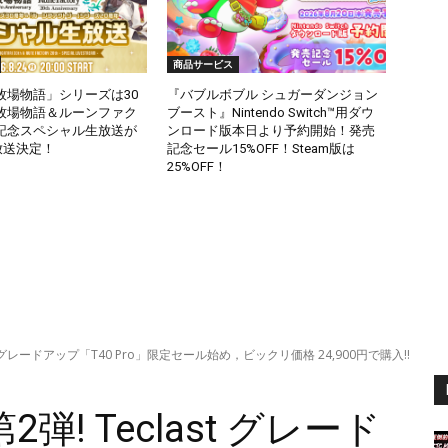
商品サービス
牧場物語」シリーズは30
『バブルボブル シュガーダンジョン
牧場物語＆ルーンファク
ブースト』Nintendo Switch™用ダウ
記念スペシャル生放送が
ンロード版本日より予約開始！発売
に放送決定！
記念セール15%OFF！Steam版は
25%OFF！