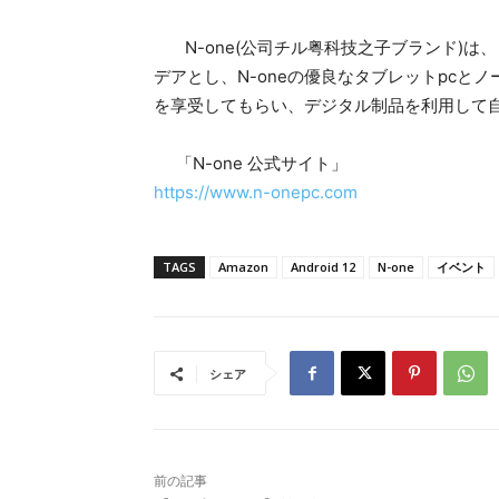
N-one(公司チル粤科技之子ブランド)は
デアとし、N-oneの優良なタブレットpcと
を享受してもらい、デジタル制品を利用して
「N-one 公式サイト」
https://www.n-onepc.com
TAGS
Amazon
Android 12
N-one
イベント
シェア
前の記事