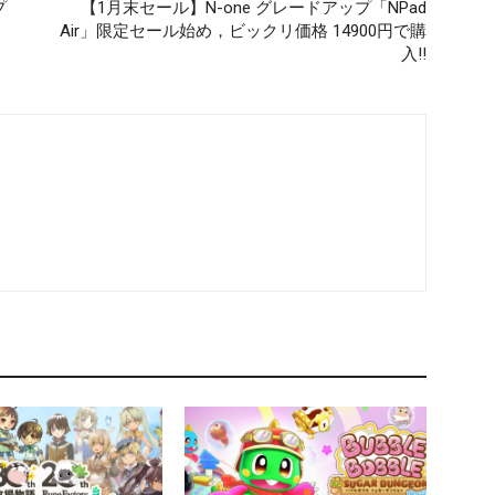
プ
【1月末セール】N-one グレードアップ「NPad
Air」限定セール始め，ビックリ価格 14900円で購
入!!