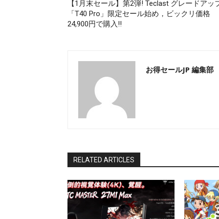
【1月末セール】第2弾! Teclast グレードアッ
「T40 Pro」限定セール始め，ビックリ価格
24,900円で購入!!
お得セールJP 編集部
RELATED ARTICLES