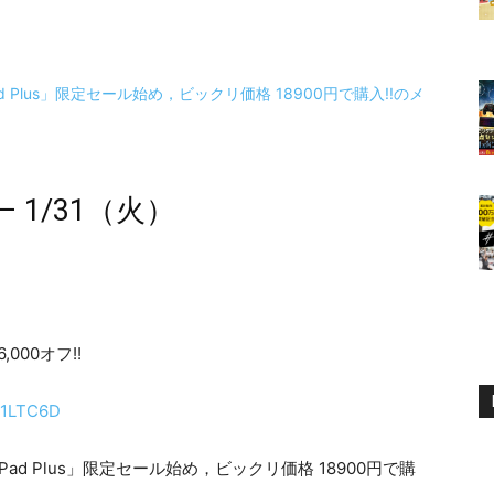
 1/31（火）
000オフ!!
N1LTC6D