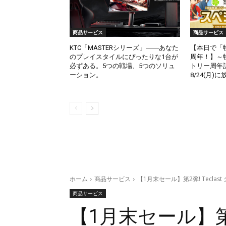
商品サービス
商品サービス
KTC「MASTERシリーズ」――あなた
【本日で「
のプレイスタイルにぴったりな1台が
周年！】～
必ずある。5つの戦場、5つのソリュ
トリー周年
ーション。
8/24(月)