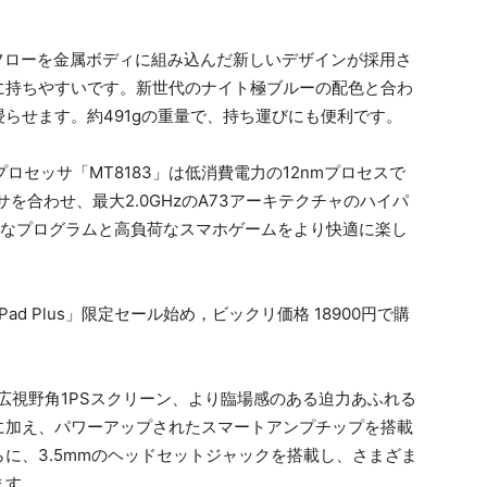
バーフローを金属ボディに組み込んだ新しいデザインが採用さ
に持ちやすいです。新世代のナイト極ブルーの配色と合わ
らせます。約491gの重量で、持ち運びにも便利です。
ッサ「MT8183」は低消費電力の12nmプロセスで
ッサを合わせ、最大2.0GHzのA73アーキテクチャのハイパ
模なプログラムと高負荷なスマホゲームをより快適に楽し
度、広視野角1PSスクリーン、より臨場感のある迫力あふれる
に加え、パワーアップされたスマートアンプチップを搭載
に、3.5mmのヘッドセットジャックを搭載し、さまざま
ます。