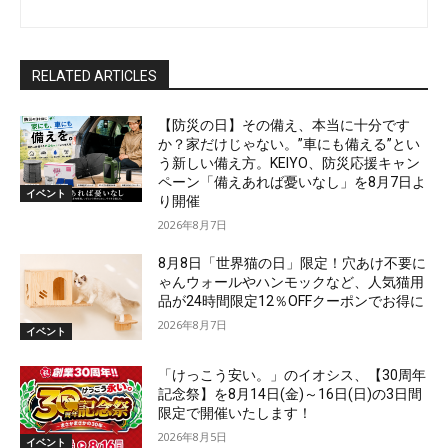
RELATED ARTICLES
【防災の日】その備え、本当に十分です
か？家だけじゃない。”車にも備える”とい
う新しい備え方。KEIYO、防災応援キャン
ペーン「備えあれば憂いなし」を8月7日よ
イベント
り開催
2026年8月7日
8月8日「世界猫の日」限定！穴あけ不要に
ゃんウォールやハンモックなど、人気猫用
品が24時間限定12％OFFクーポンでお得に
2026年8月7日
イベント
「けっこう安い。」のイオシス、【30周年
記念祭】を8月14日(金)～16日(日)の3日間
限定で開催いたします！
2026年8月5日
イベント