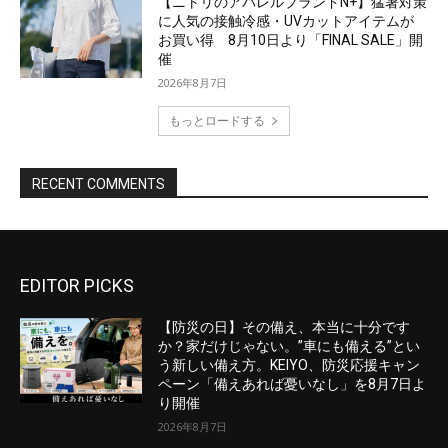
EDITOR PICKS
【防災の日】その備え、本当に十分です
か？家だけじゃない。”車にも備える”とい
う新しい備え方。KEIYO、防災応援キャン
ペーン「備えあれば憂いなし」を8月7日よ
り開催
2026年8月7日