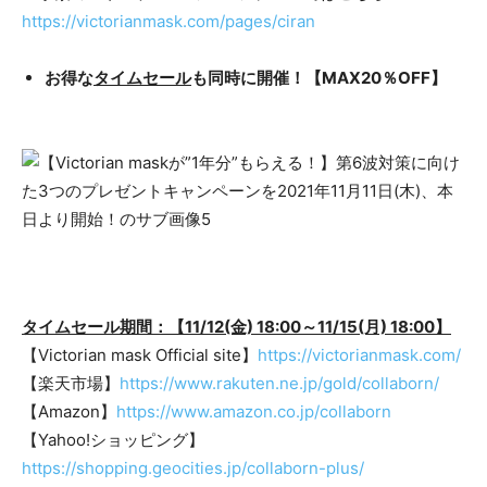
https://victorianmask.com/pages/ciran
お得な
タイムセール
も同時に開催！【MAX20％OFF】
タイムセール期間：【11/12(金) 18:00～11/15(月) 18:00】
【Victorian mask Official site】
https://victorianmask.com/
【楽天市場】
https://www.rakuten.ne.jp/gold/collaborn/
【Amazon】
https://www.amazon.co.jp/collaborn
【Yahoo!ショッピング】
https://shopping.geocities.jp/collaborn-plus/