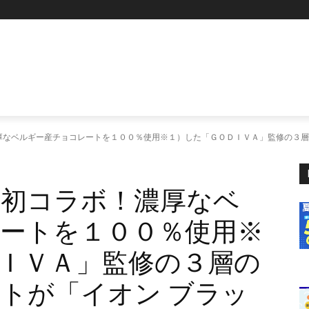
P
厚なベルギー産チョコレートを１００％使用※１）した「ＧＯＤＩＶＡ」監修の３層
初コラボ！濃厚なベ
ートを１００％使用※
ＩＶＡ」監修の３層の
トが「イオン ブラッ