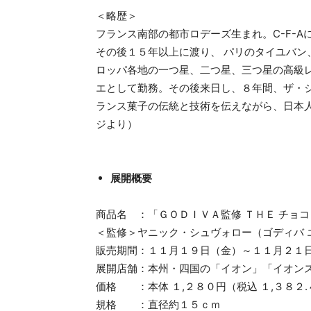
＜略歴＞
フランス南部の都市ロデーズ生まれ。C-F-
その後１５年以上に渡り、 パリのタイユバン
ロッパ各地の一つ星、二つ星、三つ星の高級
エとして勤務。その後来日し、８年間、ザ・
ランス菓子の伝統と技術を伝えながら、日本
ジより）
展開概要
商品名 ：「ＧＯＤＩＶＡ監修 ＴＨＥ チョ
＜監修＞ヤニック・シュヴォロー（ゴディバ 
販売期間：１１月１９日（金）～１１月２１
展開店舗：本州・四国の「イオン」「イオン
価格 ：本体 １,２８０円（税込 １,３８２.
規格 ：直径約１５ｃｍ