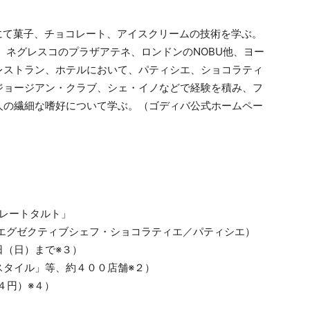
Aにて菓子、チョコレート、アイスクリームの技術を学ぶ。
、ネグレスコのプラザアテネ、ロンドンのNOBU他、ヨー
レストラン、ホテルにおいて、パティシエ、ショコラティ
ジョージアン・クラブ、シェ・イノなどで経験を積み、フ
人の繊細な嗜好について学ぶ。（ゴディバ公式ホームペー
コレートタルト」
エグゼクティブシェフ・ショコラティエ／パティシエ）
日（日）まで※３）
スタイル」等、約４００店舗※２）
４円）※４）