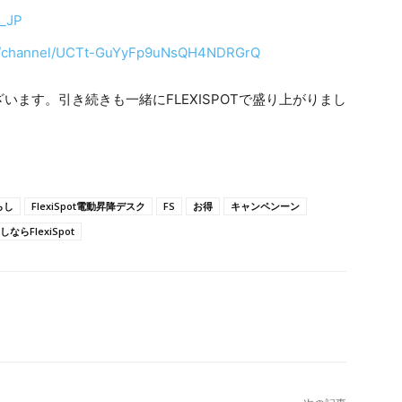
t_JP
om/channel/UCTt-GuYyFp9uNsQH4NDRGrQ
ます。引き続きも一緒にFLEXISPOTで盛り上がりまし
らし
FlexiSpot電動昇降デスク
FS
お得
キャンペンーン
らFlexiSpot