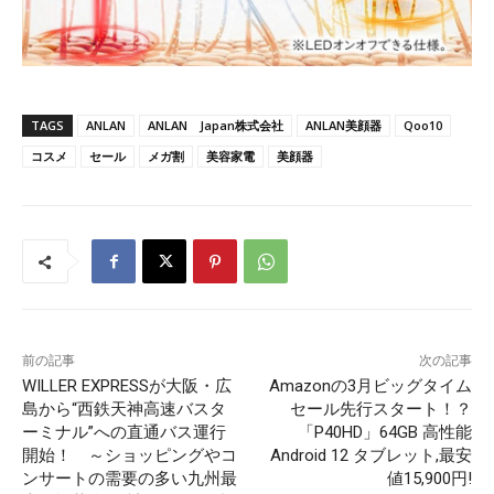
TAGS
ANLAN
ANLAN Japan株式会社
ANLAN美顔器
Qoo10
コスメ
セール
メガ割
美容家電
美顔器
前の記事
次の記事
WILLER EXPRESSが大阪・広
Amazonの3月ビッグタイム
島から“西鉄天神高速バスタ
セール先行スタート！？
ーミナル”への直通バス運行
「P40HD」64GB 高性能
開始！ ～ショッピングやコ
Android 12 タブレット,最安
ンサートの需要の多い九州最
値15,900円!