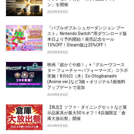
ン」を開催
2026年8月6日
『バブルボブル シュガーダンジョン ブー
スト』Nintendo Switch™用ダウンロード版
本日より予約開始！発売記念セール
15%OFF！Steam版は25%OFF！
2026年8月6日
映画『超かぐや姫！』×『グルーヴコース
ター フューチャーパフォーマーズ』コラボ
実施！8月6日（木）Ex-Otogibanashi
(Anime ver.)など3曲＋オリジナル1曲無料
アップデートで追加
2026年8月6日
【島忠】ソファ・ダイニングセットなど展
示品家具が最大50％オフ！4店舗限定「倉
庫大放出祭」開催
2026年8月6日