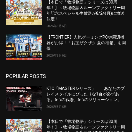
【本日で「牧場物語」シリーズは30周
年！】～牧場物語＆ルーンファクトリー周
年記念スペシャル生放送が8/24(月)に放送
決定！
2026年8月6日
【FRONTIER】人気ゲーミングPCや周辺機
器がお得！「お宝ザクザク 夏の福箱」を開
催
2026年8月6日
POPULAR POSTS
KTC「MASTERシリーズ」――あなたのプ
レイスタイルにぴったりな1台が必ずあ
る。5つの戦場、5つのソリューション。
2026年8月6日
【本日で「牧場物語」シリーズは30周
年！】～牧場物語＆ルーンファクトリー周