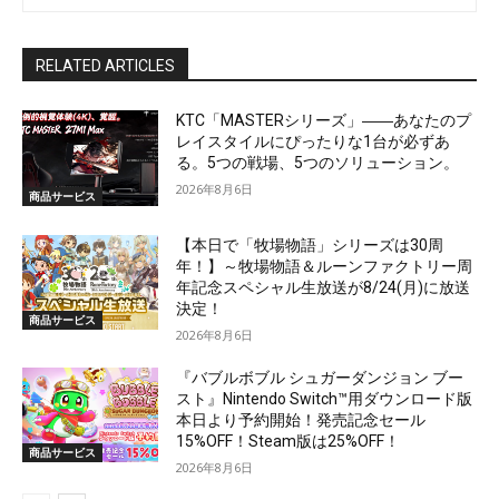
RELATED ARTICLES
KTC「MASTERシリーズ」――あなたのプ
レイスタイルにぴったりな1台が必ずあ
る。5つの戦場、5つのソリューション。
2026年8月6日
商品サービス
【本日で「牧場物語」シリーズは30周
年！】～牧場物語＆ルーンファクトリー周
年記念スペシャル生放送が8/24(月)に放送
決定！
商品サービス
2026年8月6日
『バブルボブル シュガーダンジョン ブー
スト』Nintendo Switch™用ダウンロード版
本日より予約開始！発売記念セール
15%OFF！Steam版は25%OFF！
商品サービス
2026年8月6日