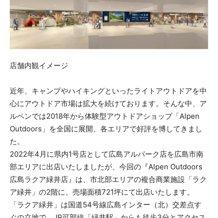
店舗内観イメージ
近年、キャンプやハイキングといったライトアウトドアを中
心にアウトドア市場は拡大を続けております。そんな中、ア
ルペンでは2018年から体験型アウトドアショップ「Alpen
Outdoors」を全国に展開、各エリアで好評を博してきまし
た。
2022年4月に県内1号店として広島アルパーク店を広島市南
部エリアに出店いたしましたが、今回の『Alpen Outdoors
広島ラクア緑井店』は、市北部エリアの複合商業施設「ラク
ア緑井」の2階に、売場面積721坪にて出店いたします。
「ラクア緑井」は国道54号線広島インター（北）交差点す
ぐの立地で、JR可部線「緑井駅」からも徒歩3分とアクセス