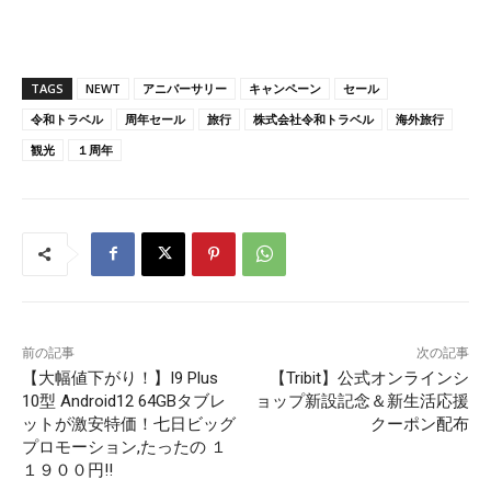
TAGS
NEWT
アニバーサリー
キャンペーン
セール
令和トラベル
周年セール
旅行
株式会社令和トラベル
海外旅行
観光
１周年
前の記事
次の記事
【大幅値下がり！】I9 Plus
【Tribit】公式オンラインシ
10型 Android12 64GBタブレ
ョップ新設記念＆新生活応援
ットが激安特価！七日ビッグ
クーポン配布
プロモーション,たったの １
１９００円!!