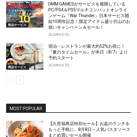
DMM GAMESがサービスを展開している
PC/PS4＆PS5マルチコンバットオンライ
ンゲーム『War Thunder』日本サービス開
始10周年記念！限定アイテム盛り沢山のお
商品サービス
祝いキャンペーン＆セール！
2026年8月7日
宿泊・レストランが最大約52%お得に！
『夏のタイムセール』が本日（8/7）より
予約スタート
2026年8月7日
商品サービス
MOST POPULAR
【久世福商店特別セール】お盆のランチを
もっと手軽に。8月8日～人気パスタソース
まとめ買いセール開催