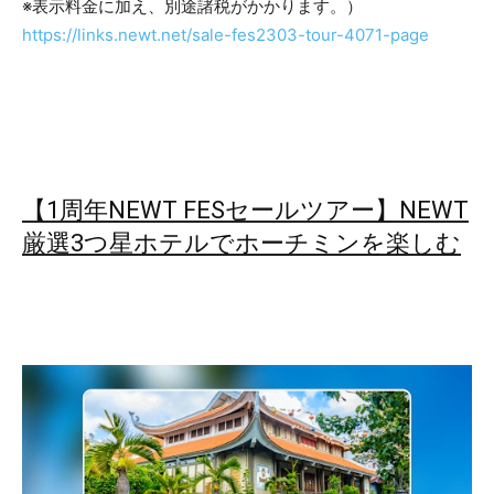
※表示料金に加え、別途諸税がかかります。）
https://links.newt.net/sale-fes2303-tour-4071-page
【1周年NEWT FESセールツアー】NEWT
厳選3つ星ホテルでホーチミンを楽しむ