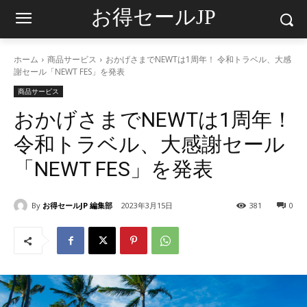
お得セールJP
ホーム
商品サービス
おかげさまでNEWTは1周年！ 令和トラベル、大感
謝セール「NEWT FES」を発表
商品サービス
おかげさまでNEWTは1周年！
令和トラベル、大感謝セール
「NEWT FES」を発表
By
お得セールJP 編集部
2023年3月15日
381
0