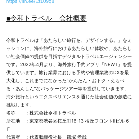
https://lin.ee/EzL09q8
■令和トラベル 会社概要
令和トラベルは「あたらしい旅行を、デザインする。」をミ
ッションに、海外旅行におけるあたらしい体験や、あたらし
い社会価値の提供を目指すデジタルトラベルエージェンシー
です。2022年4月より、海外旅行予約アプリ『NEWT』を提
供しています。旅行業界における予約や管理業務のDXを最
大化し、これまでになかった“かんたん・おトク・えらべ
る・あんしん”なパッケージツアー等を提供していきます。
海外旅行というエクスペリエンスを通じた社会価値の創造に
挑戦します。
名称 ：株式会社令和トラベル
所在地 ：東京都渋谷区桜丘町16-13 桜丘フロントⅡビル 6
Ｆ
代表者 ：代表取締役社長 篠塚 孝哉