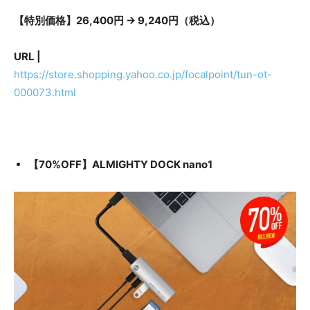
【特別価格】26,400円 → 9,240円（税込）
URL |
https://store.shopping.yahoo.co.jp/focalpoint/tun-ot-
000073.html
【70%OFF】ALMIGHTY DOCK nano1