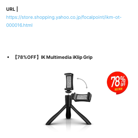
URL |
https://store.shopping.yahoo.co.jp/focalpoint/ikm-ot-
000016.html
【78%OFF】IK Multimedia iKlip Grip