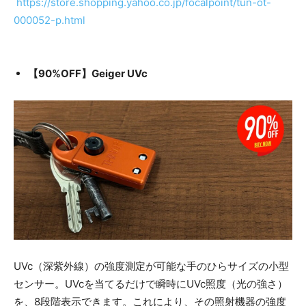
https://store.shopping.yahoo.co.jp/focalpoint/tun-ot-
000052-p.html
【90%OFF】Geiger UVc
UVc（深紫外線）の強度測定が可能な手のひらサイズの小型
センサー。UVcを当てるだけで瞬時にUVc照度（光の強さ）
を、8段階表示できます。これにより、その照射機器の強度