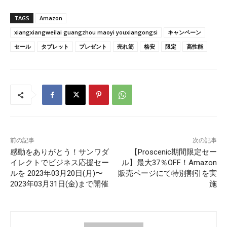
TAGS
Amazon
xiangxiangweilai guangzhou maoyi youxiangongsi
キャンペーン
セール
タブレット
プレゼント
売れ筋
格安
限定
高性能
前の記事
次の記事
感動をありがとう！サンワダ
【Proscenic期間限定セー
イレクトでビジネス応援セー
ル】最大37％OFF！Amazon
ルを 2023年03⽉20⽇(⽉)〜
販売ページにて特別割引を実
2023年03⽉31⽇(⾦)まで開催
施