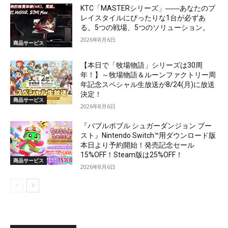
KTC「MASTERシリーズ」――あなたのプ
レイスタイルにぴったりな1台が必ずあ
る。5つの戦場、5つのソリューション。
2026年8月6日
商品サービス
【本日で「牧場物語」シリーズは30周
年！】～牧場物語＆ルーンファクトリー周
年記念スペシャル生放送が8/24(月)に放送
決定！
商品サービス
2026年8月6日
『バブルボブル シュガーダンジョン ブー
スト』Nintendo Switch™用ダウンロード版
本日より予約開始！発売記念セール
15%OFF！Steam版は25%OFF！
商品サービス
2026年8月6日