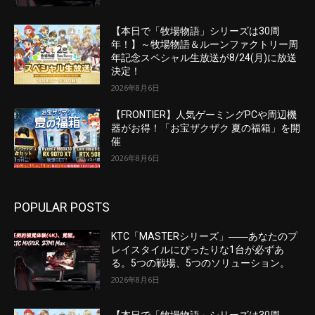
【本日で「牧場物語」シリーズは30周
年！】～牧場物語＆ルーンファクトリー周
年記念スペシャル生放送が8/24(月)に放送
決定！
2026年8月6日
【FRONTIER】人気ゲーミングPCや周辺機
器がお得！「お宝ザクザク 夏の福箱」を開
催
2026年8月6日
POPULAR POSTS
KTC「MASTERシリーズ」――あなたのプ
レイスタイルにぴったりな1台が必ずあ
る。5つの戦場、5つのソリューション。
2026年8月6日