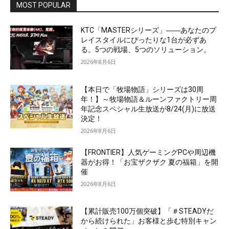
MOST POPULAR
KTC「MASTERシリーズ」――あなたのプ
レイスタイルにぴったりな1台が必ずあ
る。5つの戦場、5つのソリューション。
2026年8月6日
【本日で「牧場物語」シリーズは30周
年！】～牧場物語＆ルーンファクトリー周
年記念スペシャル生放送が8/24(月)に放送
決定！
2026年8月6日
【FRONTIER】人気ゲーミングPCや周辺機
器がお得！「お宝ザクザク 夏の福箱」を開
催
2026年8月6日
【累計販売100万個突破】「＃STEADYだ
から続けられた」お客様と歩む特別キャン