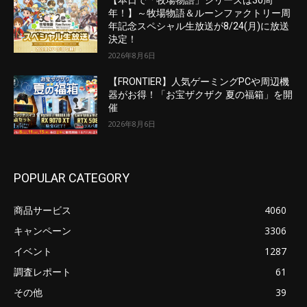
【本日で「牧場物語」シリーズは30周
年！】～牧場物語＆ルーンファクトリー周
年記念スペシャル生放送が8/24(月)に放送
決定！
2026年8月6日
【FRONTIER】人気ゲーミングPCや周辺機
器がお得！「お宝ザクザク 夏の福箱」を開
催
2026年8月6日
POPULAR CATEGORY
商品サービス
4060
キャンペーン
3306
イベント
1287
調査レポート
61
その他
39