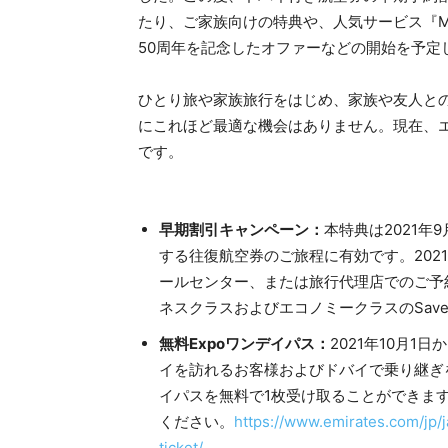
たり、ご家族向けの特典や、人気サービス『My E
50周年を記念したオファーなどの開始を予定
ひとり旅や家族旅行をはじめ、家族や友人と
にこれほど最適な機会はありません。現在、
です。
早期割引キャンペーン：
本特典は2021年
する往復航空券のご旅程に有効です。202
ールセンター、または旅行代理店でのご予
ネスクラスおよびエコノミークラスのSaver、
無料Expoワンデイパス：
2021年10月1
イを訪れるお客様およびドバイで乗り継ぎを
イパスを無料で1枚受け取ることができま
ください。
https://www.emirates.com/jp/
ticket/