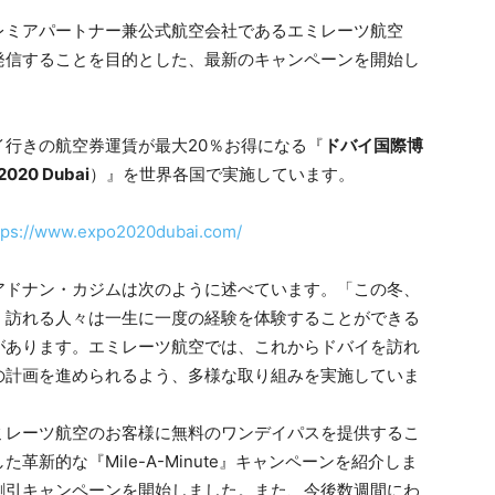
i）のプレミアパートナー兼公式航空会社であるエミレーツ航空
発信することを目的とした、最新のキャンペーンを開始し
行きの航空券運賃が最大20％お得になる『
ドバイ国際博
 2020 Dubai
）』を世界各国で実施しています。
tps://www.expo2020dubai.com/
アドナン・カジムは次のように述べています。「この冬、
、訪れる人々は一生に一度の経験を体験することができる
があります。エミレーツ航空では、これからドバイを訪れ
の計画を進められるよう、多様な取り組みを実施していま
ミレーツ航空のお客様に無料のワンデイパスを提供するこ
新的な『Mile-A-Minute』キャンペーンを紹介しま
割引キャンペーンを開始しました。また、今後数週間にわ