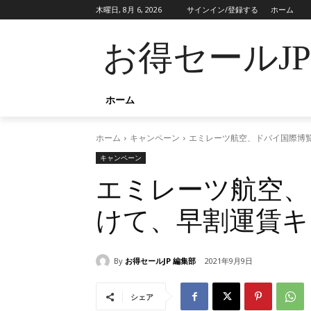
木曜日, 8月 6, 2026
サインイン/登録する
ホーム
お得セールJ
ホーム
ホーム
キャンペーン
エミレーツ航空、ドバイ国際博
キャンペーン
エミレーツ航空、
けて、早割運賃キ
By
お得セールJP 編集部
2021年9月9日
シェア