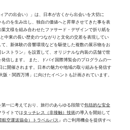
（アイディアの出会い）」は、日本が古くから出会いを大切に
いものを生み出し、独自の価値へと昇華させてきた事を表
の葉文様を組み合わせたファサード・デザインで折り紙を
本と中東の長い歴史のつながりと文化の交差を表現してい
して、新体験の音響環境などを駆使した複数の展示物をお
司レストラン」を設置して、オリジナルな内装の店舗で世
を発信します。 また、ドバイ国際博覧会のプログラムの一
11日に開催されます。日本の魅力や地域の取り組みを発信す
「大阪・関西万博」に向けたイベントも計画されています。
を第一に考えており、旅行のあらゆる段階で
包括的な安全
フライトでは
タッチレス（非接触）技術
の導入を開始して
国際航空運送協会）トラベルパス
』のご利用機会を提供すべ