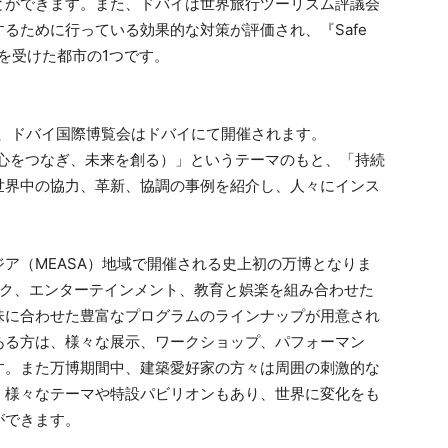
とができます。また、ドバイは世界旅行ツーリズム評議会
するために行っている効果的な対策が評価され、『Safe
認定を受けた都市の1つです。
期間中、ドバイ国際博覧会はドバイにて開催されます。
the Future（心をつなぎ、未来を創る）」というテーマのもと、「持続
世界中の協力、革新、協調の事例を紹介し、人々にインス
。
ア（MEASA）地域で開催される史上初の万博となりま
ーク、エンターテインメント、教育と娯楽を組み合わせた
味に合わせた豊富なプログラムのラインナップが用意され
ある方は、様々な展示、ワークショップ、パフォーマン
す。また万博期間中、建築愛好家の方々は周囲の刺激的な
、様々なテーマや特設パビリオンもあり、世界に変化をも
ができます。