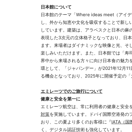
日本館について
日本館のテーマ「Where ideas meet
し、外から知恵や文化を吸収することで新し
しています。建築は、アラベスクと日本の麻
表現した3次元の立体格子となっており、日
ます。来場者はダイナミックな映像と光、そ
楽しみいただけます。また、日本館では「寿
界中から来場される方々に向け日本食の魅力
環として、「ジャパンデー」が2021年12月
る機会となっており、2025年に開催予定の
エミレーツでのご旅行について
健康と安全を第一に
エミレーツ航空は、常に利用者の健康と安全
対策
を実施しています。ドバイ国際空港発の
おり、この夏より多くのお客様に『
IATA（
く、デジタル認証技術も強化しています。