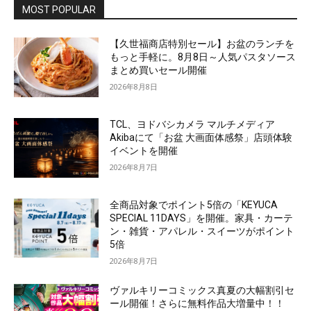
MOST POPULAR
【久世福商店特別セール】お盆のランチを
もっと手軽に。8月8日～人気パスタソース
まとめ買いセール開催
2026年8月8日
TCL、ヨドバシカメラ マルチメディア
Akibaにて「お盆 大画面体感祭」店頭体験
イベントを開催
2026年8月7日
全商品対象でポイント5倍の「KEYUCA
SPECIAL 11DAYS」を開催。家具・カーテ
ン・雑貨・アパレル・スイーツがポイント
5倍
2026年8月7日
ヴァルキリーコミックス真夏の大幅割引セ
ール開催！さらに無料作品大増量中！！