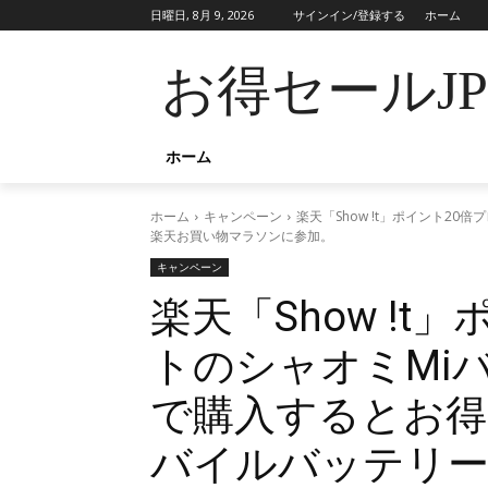
日曜日, 8月 9, 2026
サインイン/登録する
ホーム
お得セールJ
ホーム
ホーム
キャンペーン
楽天「Show !t」ポイント2
楽天お買い物マラソンに参加。
キャンペーン
楽天「Show !t
トのシャオミMi
で購入するとお得
バイルバッテリー