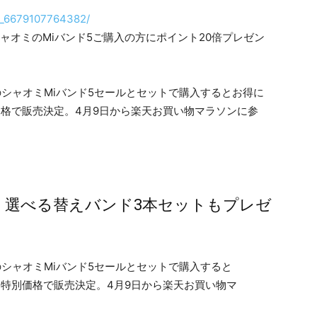
t/p_6679107764382/
からシャオミのMiバンド5ご購入の方にポイント20倍プレゼン
く選べる替えバンド3本セットもプレゼ