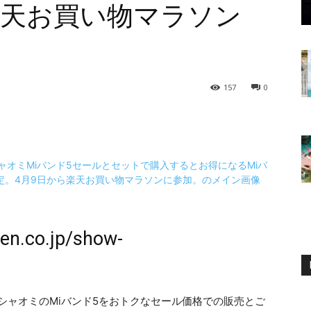
楽天お買い物マラソン
157
0
ten.co.jp/show-
時からシャオミのMiバンド5をおトクなセール価格での販売とご