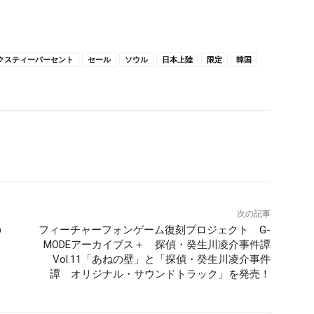
クスティーパーセント
セール
ソウル
日本上陸
限定
韓国
次の記事
の
フィーチャーフォンゲーム復刻プロジェクト G-
MODEアーカイブス＋ 探偵・癸生川凌介事件譚
Vol.11「あねの壁」と「探偵・癸生川凌介事件
譚 オリジナル・サウンドトラック」を発売！