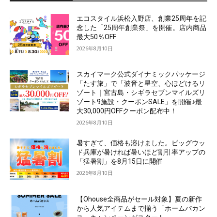
エコスタイル浜松入野店、創業25周年を記
念した「25周年創業祭」を開催。店内商品
最大50％OFF
2026年8月10日
スカイマーク公式ダイナミックパッケージ
「たす旅」で「波音と星空、心ほどけるリ
ゾート｜宮古島・シギラセブンマイルズリ
ゾート9施設・クーポンSALE」を開催♪最
大30,000円OFFクーポン配布中！
2026年8月10日
暑すぎて、価格も溶けました。ビッグウッ
ド兵庫が暑ければ暑いほど割引率アップの
「猛暑割」を8月15日に開催
2026年8月10日
【Ohouse全商品がセール対象】夏の新作
から人気アイテムまで揃う「ホームバカン