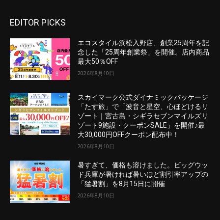
EDITOR PICKS
エコスタイル浜松入野店、創業25周年を記
念した「25周年創業祭」を開催。店内商品
最大50％OFF
2026年8月10日
スカイマーク公式ダイナミックパッケージ
「たす旅」で「波音と星空、心ほどけるリ
ゾート｜宮古島・シギラセブンマイルズリ
ゾート9施設・クーポンSALE」を開催♪最
大30,000円OFFクーポン配布中！
2026年8月10日
暑すぎて、価格も溶けました。ビッグウッ
ド兵庫が暑ければ暑いほど割引率アップの
「猛暑割」を8月15日に開催
2026年8月10日