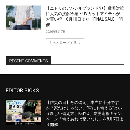
EDITOR PICKS
【防災の日】その備え、本当に十分です
か？家だけじゃない。”車にも備える”とい
う新しい備え方。KEIYO、防災応援キャン
ペーン「備えあれば憂いなし」を8月7日よ
り開催