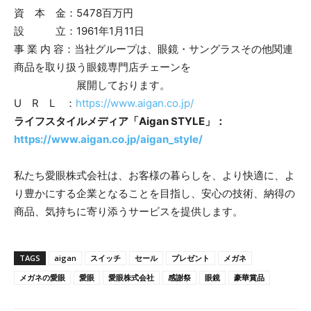
資 本 金：5478百万円
設 立：1961年1月11日
事 業 内 容：当社グループは、眼鏡・サングラスその他関連
商品を取り扱う眼鏡専門店チェーンを
展開しております。
U R L ：
https://www.aigan.co.jp/
ライフスタイルメディア「Aigan STYLE」：
https://www.aigan.co.jp/aigan_style/
私たち愛眼株式会社は、お客様の暮らしを、より快適に、よ
り豊かにする企業となることを目指し、安心の技術、納得の
商品、気持ちに寄り添うサービスを提供します。
TAGS
aigan
スイッチ
セール
プレゼント
メガネ
メガネの愛眼
愛眼
愛眼株式会社
感謝祭
眼鏡
豪華賞品