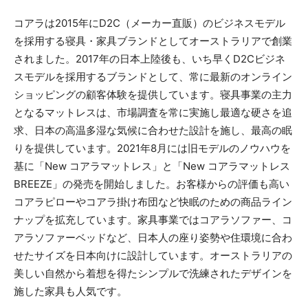
コアラは2015年にD2C（メーカー直販）のビジネスモデル
を採用する寝具・家具ブランドとしてオーストラリアで創業
されました。2017年の日本上陸後も、いち早くD2Cビジネ
スモデルを採用するブランドとして、常に最新のオンライン
ショッピングの顧客体験を提供しています。寝具事業の主力
となるマットレスは、市場調査を常に実施し最適な硬さを追
求、日本の高温多湿な気候に合わせた設計を施し、最高の眠
りを提供しています。2021年8月には旧モデルのノウハウを
基に「New コアラマットレス」と「New コアラマットレス
BREEZE」の発売を開始しました。お客様からの評価も高い
コアラピローやコアラ掛け布団など快眠のための商品ライン
ナップを拡充しています。家具事業ではコアラソファー、コ
アラソファーベッドなど、日本人の座り姿勢や住環境に合わ
せたサイズを日本向けに設計しています。オーストラリアの
美しい自然から着想を得たシンプルで洗練されたデザインを
施した家具も人気です。