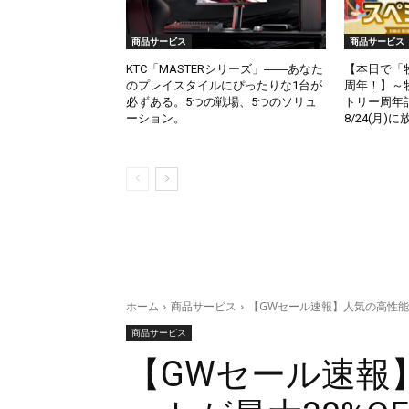
商品サービス
商品サービス
KTC「MASTERシリーズ」――あなた
【本日で「
のプレイスタイルにぴったりな1台が
周年！】～
必ずある。5つの戦場、5つのソリュ
トリー周年
ーション。
8/24(月)