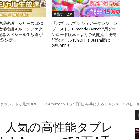
商品サービス
牧場物語」シリーズは30
『バブルボブル シュガーダンジョン
牧場物語＆ルーンファク
ブースト』Nintendo Switch™用ダウ
記念スペシャル生放送が
ンロード版本日より予約開始！発売
に放送決定！
記念セール15%OFF！Steam版は
25%OFF！