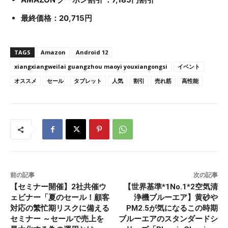
最終価格：
20,715
円
TAGS
Amazon
Android 12
xiangxiangweilai guangzhou maoyi youxiangongsi
イベント
オススメ
セール
タブレット
人気
割引
売れ筋
高性能
前の記事
次の記事
【セミナー開催】2社共催ウ
【世界基準*1No.1*2空気清
ェビナー「夏のセール！顧客
浄機ブルーエア】黄砂や
対応の繁忙期リスクに備える
PM2.5が気になるこの時期
セミナー ～セールで売上を
ブルーエアのスタンダードシ