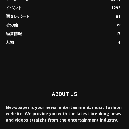
イベント
1292
調査レポート
61
その他
39
経営情報
17
人物
4
ABOUT US
Newspaper is your news, entertainment, music fashion
website. We provide you with the latest breaking news
and videos straight from the entertainment industry.