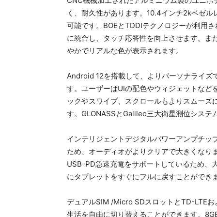
CNC機械加工されたアルミニウム製のユニボ
く、耐久性があります。10.4インチ2kベ
可能です。BOEとTDDIテクノロジーが利用
に統合し、タッチ応答性を向上させます。また、T
やかでリアルな色が表示されます。
Android 12を搭載して、よりパーソナ
す。ユーザーはUIの配色やウィジェットなど
ックやスワイプ、スクロールもよりスムーズに
す。GLONASSとGalileo三大衛星測位
インテリジェントデジタルパワーアンプチップ
ため、オーディオがよりクリアで大きくなります
USB-PD急速充電をサポートしているため
にタブレットをすぐにフルに戻すことができ
デュアルSIM /Micro SDスロットとTD-L
生活を自由に切り替えることができます。8GB