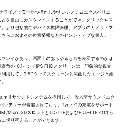
パーソナライズで安全かつ操作しやすいシステムエクスペリエ
などを自由にカスタマイズすることができ、クリックやス
す。より包括的なデバイス権限管理、アプリのカメラ・マ
。さらにおよその位置情報などのセンシティブな個人デー
スプレイがあり、画面上のあらゆるものを表示するのがは
角の10.1インチIPS FHDスクリーンは、印象的な視覚
利用して、2.5Dタッチスクリーンと湾曲したエッジと組
す。
um II サウンドシステムを採用して、没入型サウンドエク
hバッテリーが装備されており、Type-Cの充電をサポート
icro SDスロットとTD-LTEおよびFDD-LTE 4Gネッ
由に切り替えることができます。