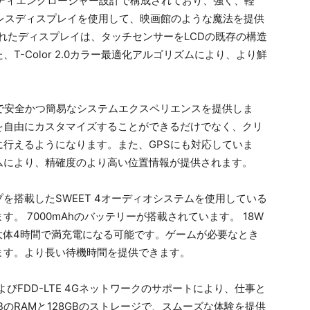
ディエンクロージャー設計で構成されており、強く、軽
ゼルレスディスプレイを使用して、映画館のような魔法を提供
されたディスプレイは、タッチセンサーをLCDの既存の構造
-Color 2.0カラー最適化アルゴリズムにより、より鮮
ライズで安全かつ簡易なシステムエクスペリエンスを提供しま
を自由にカスタマイズすることができるだけでなく、クリ
行えるようになります。また、GPSにも対応していま
システムにより、精確度のより高い位置情報が提供されます。
を搭載したSWEET 4オーディオシステムを使用している
。 7000mAhのバッテリーが搭載されています。 18W
、大体4時間で満充電になる可能です。ゲームが必要なとき
ます。より長い待機時間を提供できます。
TEおよびFDD-LTE 4Gネットワークのサポートにより、仕事と
のRAMと128GBのストレージで、スムーズな体験を提供