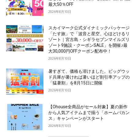
最大50％OFF
2026年8月10日
スカイマーク公式ダイナミックパッケージ
「たす旅」で「波音と星空、心ほどけるリ
ゾート｜宮古島・シギラセブンマイルズリ
ゾート9施設・クーポンSALE」を開催♪最
大30,000円OFFクーポン配布中！
2026年8月10日
暑すぎて、価格も溶けました。ビッグウッ
ド兵庫が暑ければ暑いほど割引率アップの
「猛暑割」を8月15日に開催
2026年8月10日
【Ohouse全商品がセール対象】夏の新作
から人気アイテムまで揃う「ホームバカン
ス」キャンペーンがスタート
2026年8月10日