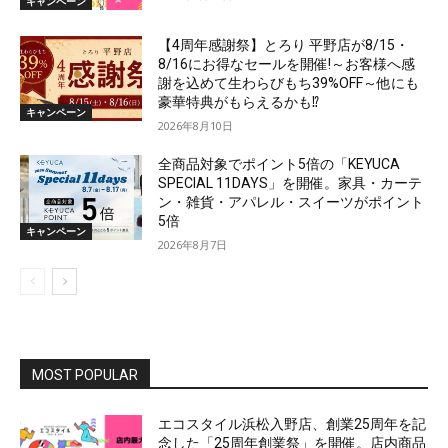
キャンペーン
【4周年感謝祭】とろり 平野店が8/15・
8/16にお得なセールを開催!～お客様へ感
謝を込めて生わらびもち39%OFF～他にも
豪華特典がもらえるかも⁉
キャンペーン
2026年8月10日
全商品対象でポイント5倍の「KEYUCA
SPECIAL 11DAYS」を開催。家具・カーテ
ン・雑貨・アパレル・スイーツがポイント
5倍
キャンペーン
2026年8月7日
MOST POPULAR
エコスタイル浜松入野店、創業25周年を記
念した「25周年創業祭」を開催。店内商品