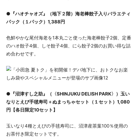
●『ハオチャオズ』（地下２階）海老棒餃子入りバラエティ
パック（１パック）1,388円
色鮮やかな尾付海老を1本丸ごと使った海老棒餃子2個、定番
のハオ餃子4個、しそ餃子4個、にら餃子2個のお買い得な詰
め合わせです。
●『沼津すし之助』（〈SHINJUKU DELISH PARK〉）玉い
なりとえび手毬寿司＋ぬまっちゃセット（１セット）1,080
円【各日限定10セット】
玉いなり4種とえびの手毬寿司に、沼津産茶葉100％使用の
お茶付き限定セットです。