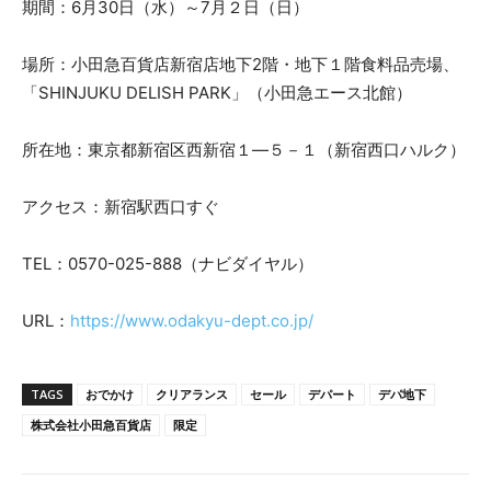
期間：6月30日（水）～7月２日（日）
場所：小田急百貨店新宿店地下2階・地下１階食料品売場、
「SHINJUKU DELISH PARK」（小田急エース北館）
所在地：東京都新宿区西新宿１―５－１（新宿西口ハルク）
アクセス：新宿駅西口すぐ
TEL：0570-025-888（ナビダイヤル）
URL：
https://www.odakyu-dept.co.jp/
TAGS
おでかけ
クリアランス
セール
デパート
デパ地下
株式会社小田急百貨店
限定