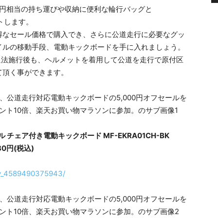
00円相当の持ち運びや収納に便利な輪行バッグと
ントします。
得なセール価格で購入でき、さらに公道走行に必要なグッ
イルの移動手段、電動キックボードを手に入れましょう。
路交通法施行後も、ヘルメットを着用して公道を走行で原付区
て頂く事ができます。
チェア付き電動キックボード MF-EKRA01CH-BK
80円(税込)
it/v_4589490375943/