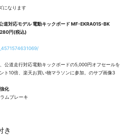
ズになります
対応モデル 電動キックボード MF-EKRA01S-BK
280円(税込)
t/v_4571574631069/
を強化
ラムブレーキ
ク付き