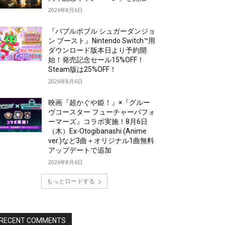
2026年8月6日
『バブルボブル シュガーダンジョ
ン ブースト』Nintendo Switch™用
ダウンロード版本日より予約開
始！発売記念セール15%OFF！
Steam版は25%OFF！
2026年8月6日
映画『超かぐや姫！』×『グルー
ヴコースター フューチャーパフォ
ーマーズ』コラボ実施！8月6日
（木）Ex-Otogibanashi (Anime
ver.)など3曲＋オリジナル1曲無料
アップデートで追加
2026年8月6日
もっとロードする
RECENT COMMENTS