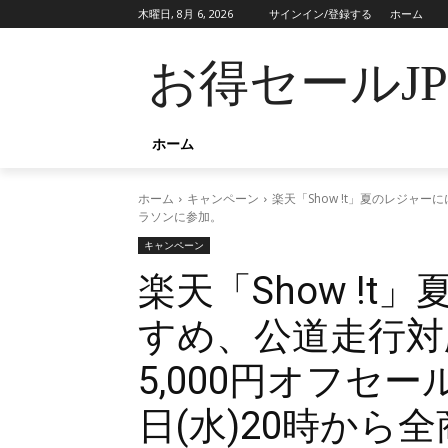
木曜日, 8月 6, 2026
サインイン/登録する
ホーム
お得セールJ
ホーム
ホーム
キャンペーン
楽天「Show !t」夏のレジャ
ラソンに参加。
キャンペーン
楽天「Show !
すめ、公道走行対
5,000円オフセ
日(水)20時から