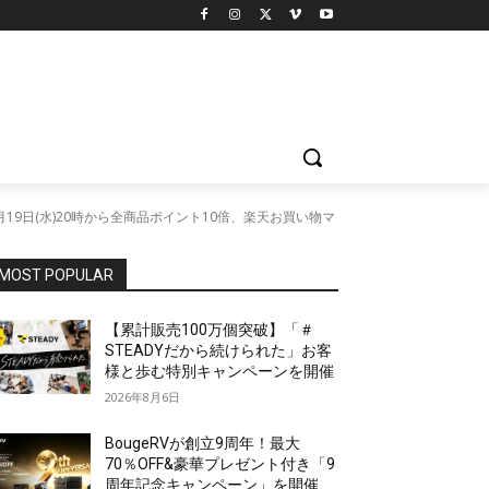
月19日(水)20時から全商品ポイント10倍、楽天お買い物マ
MOST POPULAR
【累計販売100万個突破】「＃
STEADYだから続けられた」お客
様と歩む特別キャンペーンを開催
2026年8月6日
BougeRVが創立9周年！最大
70％OFF&豪華プレゼント付き「9
周年記念キャンペーン」を開催