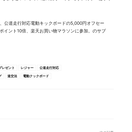
プレゼント
レジャー
公道走行対応
グ
道交法
電動クックボード