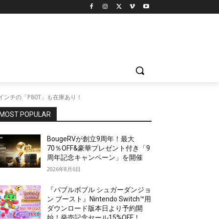
の8インチの「P80T」も在庫あり！
MOST POPULAR
BougeRVが創立9周年！最大
70％OFF&豪華プレゼント付き「9
周年記念キャンペーン」を開催
2026年8月6日
『バブルボブル シュガーダンジョ
ン ブースト』Nintendo Switch™用
ダウンロード版本日より予約開
始！発売記念セール15%OFF！