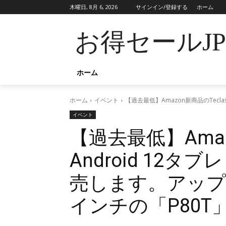
木曜日, 8月 6, 2026
サインイン/登録する
ホーム
お得セールJ
ホーム
ホーム
イベント
【過去最低】Amazon新商品のTecl
イベント
【過去最低】Amazo
Android 12タ
売します。アップ
インチの「P80T