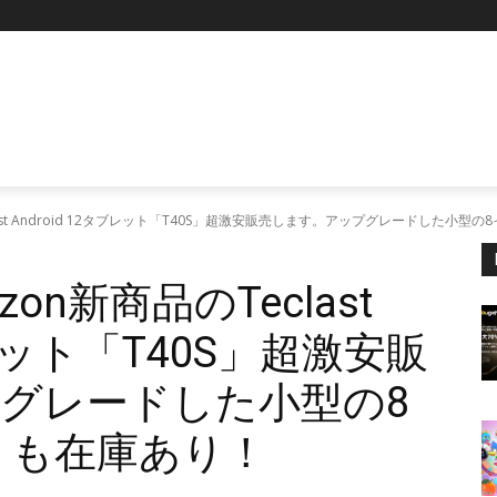
P
ast Android 12タブレット「T40S」超激安販売します。アップグレードした小型
n新商品のTeclast
ブレット「T40S」超激安販
グレードした小型の8
」も在庫あり！