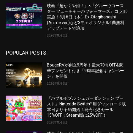
映画『超かぐや姫！』×『グルーヴコース
ター フューチャーパフォーマーズ』コラボ
実施！8月6日（木）Ex-Otogibanashi
(Anime ver.)など3曲＋オリジナル1曲無料
アップデートで追加
2026年8月6日
POPULAR POSTS
BougeRVが創立9周年！最大70％OFF&豪
華プレゼント付き「9周年記念キャンペー
ン」を開催
2026年8月6日
『バブルボブル シュガーダンジョン ブー
スト』Nintendo Switch™用ダウンロード版
本日より予約開始！発売記念セール
15%OFF！Steam版は25%OFF！
2026年8月6日