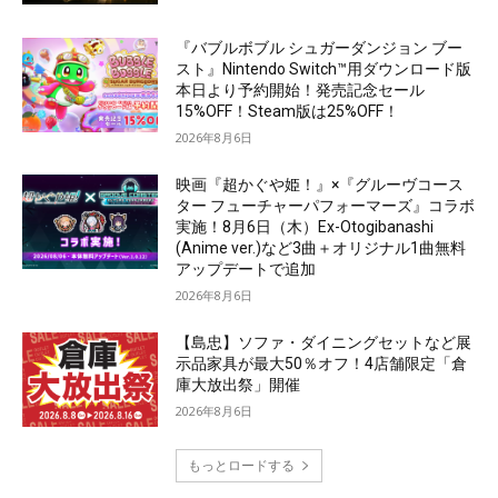
『バブルボブル シュガーダンジョン ブー
スト』Nintendo Switch™用ダウンロード版
本日より予約開始！発売記念セール
15%OFF！Steam版は25%OFF！
2026年8月6日
映画『超かぐや姫！』×『グルーヴコース
ター フューチャーパフォーマーズ』コラボ
実施！8月6日（木）Ex-Otogibanashi
(Anime ver.)など3曲＋オリジナル1曲無料
アップデートで追加
2026年8月6日
【島忠】ソファ・ダイニングセットなど展
示品家具が最大50％オフ！4店舗限定「倉
庫大放出祭」開催
2026年8月6日
もっとロードする