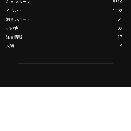
キャンペーン
3314
イベント
1292
調査レポート
61
その他
39
経営情報
17
人物
4
ABOUT US
Newspaper is your news, entertainment, music fashion
website. We provide you with the latest breaking news and
videos straight from the entertainment industry.