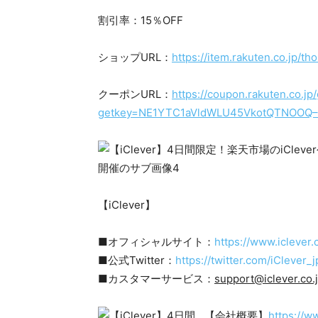
割引率：15％OFF
ショップURL：
https://item.rakuten.co.jp/
クーポンURL：
https://coupon.rakuten.co.j
getkey=NE1YTC1aVldWLU45VkotQTNOOQ–
【iClever】
■オフィシャルサイト：
https://www.iclever.
■公式Twitter：
https://twitter.com/iClever_j
■カスタマーサービス：
support@iclever.co.
【会社概要】
https://w