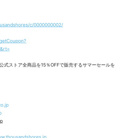
thousandshores/c/0000000002/
p/getCoupon?
&rt=
co.jp
p
jp
ww.thousandshores.jp