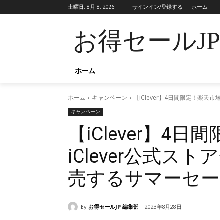
土曜日, 8月 8, 2026
サインイン/登録する
ホーム
お得セールJ
ホーム
ホーム
キャンペーン
【iClever】4日間限定！楽天
キャンペーン
【iClever】4
iClever公式ス
売するサマーセー
By
お得セールJP 編集部
2023年8月28日