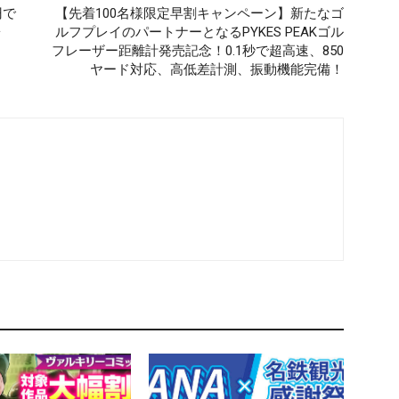
円で
【先着100名様限定早割キャンペーン】新たなゴ
台
ルフプレイのパートナーとなるPYKES PEAKゴル
フレーザー距離計発売記念！0.1秒で超高速、850
ヤード対応、高低差計測、振動機能完備！