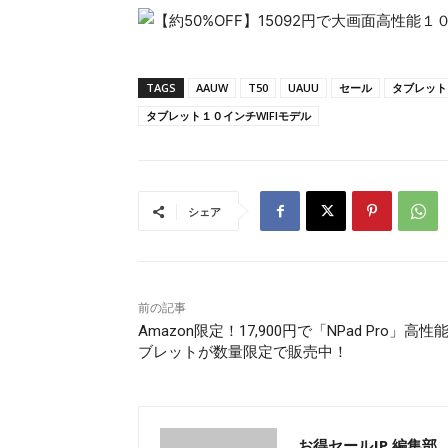
TAGS
AAUW
T50
UAUU
セール
タブレット
タブレット１０インチWIFIモデル
シェア
前の記事
Amazon限定！17,900円で「NPad Pro」高性
ブレットが数量限定で販売中！
お得セールJP 編集部